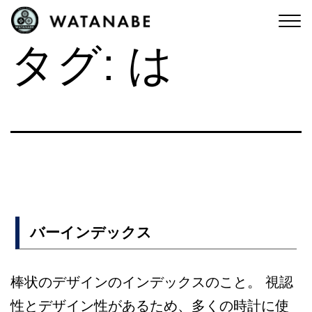
コ
ン
タグ:
は
テ
ン
ツ
へ
ス
キ
ッ
プ
バーインデックス
棒状のデザインのインデックスのこと。 視認
性とデザイン性があるため、多くの時計に使