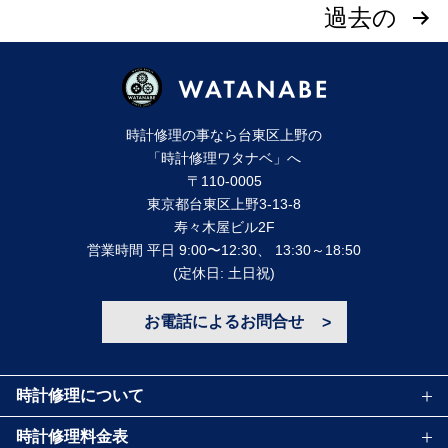
投
過去の
稿
ナ
時計修理の事なら台東区上野の
ビ
「時計修理ワタナベ」へ
〒110-0005
ゲ
東京都台東区上野3-13-8
寿々⽊屋ビル2F
ー
営業時間 平⽇ 9:00〜12:30、 13:30～18:50
(定休⽇: ⼟⽇祝)
シ
お電話によるお問合せ
ョ
ン
時計修理について
時計修理料金表