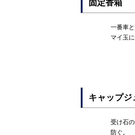
固定香箱
一番車と
マイ玉に
キャップジ
受け石の
防ぐ。