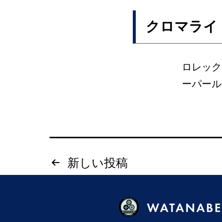
クロマライ
ロレック
ーパール
投
新しい
投稿
稿