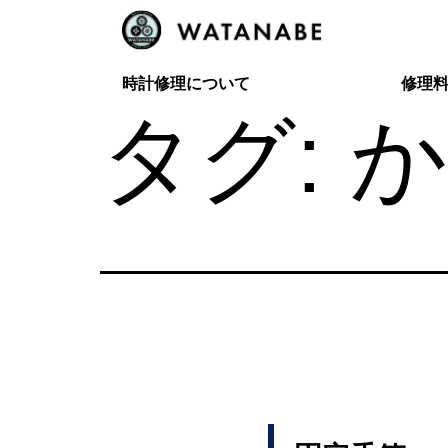
コ
ン
テ
時計修理について
修理
タグ:
か
ン
ツ
へ
ス
キ
ッ
プ