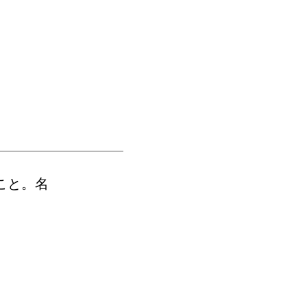
こと。名
。