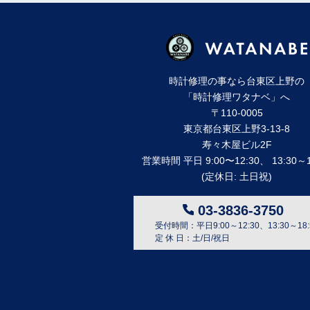
時計修理の事なら台東区上野の
「時計修理ワタナベ」へ
〒110-0005
東京都台東区上野3-13-8
寿々⽊屋ビル2F
営業時間 平⽇ 9:00〜12:30、 13:30～1
(定休⽇: ⼟⽇祝)
03-3836-3750
受付時間：平日9:00～12:30、13:30～18:
定 休 日：土/日/祝日