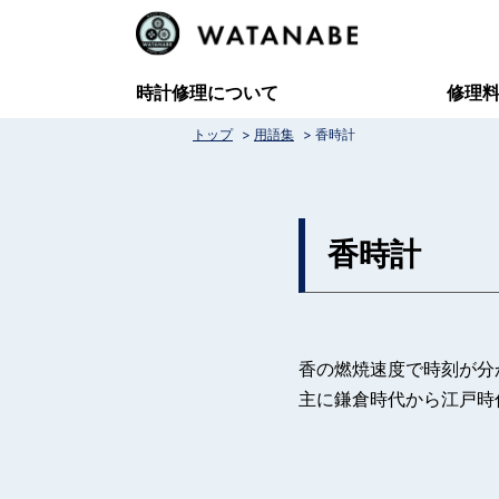
コ
ン
テ
時計修理について
修理
ン
>
>
トップ
用語集
香時計
ツ
へ
ス
香時計
キ
ッ
プ
香の燃焼速度で時刻が分
主に鎌倉時代から江戸時