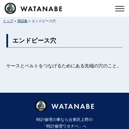
コ
ン
>
>
トップ
用語集
エンドピース穴
テ
ン
エンドピース穴
ツ
へ
ス
ケースとベルトをつなげるためにある先端の穴のこと。
キ
ッ
プ
時計修理の事なら台東区上野の
「時計修理ワタナベ」へ