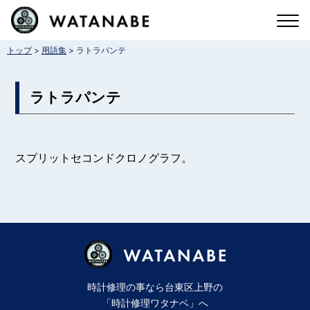
コ
ン
>
>
トップ
用語集
ラトラパンテ
テ
ン
ラトラパンテ
ツ
へ
ス
スプリットセコンドクロノグラフ。
キ
ッ
プ
時計修理の事なら台東区上野の
「時計修理ワタナベ」へ