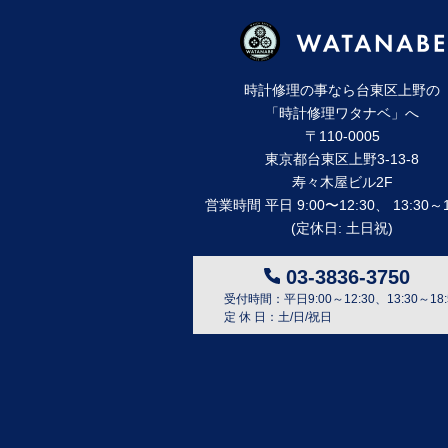
時計修理の事なら台東区上野の
「時計修理ワタナベ」へ
〒110-0005
東京都台東区上野3-13-8
寿々⽊屋ビル2F
営業時間 平⽇ 9:00〜12:30、 13:30～1
(定休⽇: ⼟⽇祝)
03-3836-3750
受付時間：平日9:00～12:30、13:30～18:
定 休 日：土/日/祝日