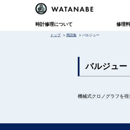
コ
ン
テ
時計修理について
修理
ン
>
>
トップ
用語集
バルジュー
ツ
へ
ス
バルジュー
キ
ッ
プ
機械式クロノグラフを得