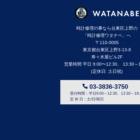
時計修理の事なら台東区上野の
「時計修理ワタナベ」へ
〒110-0005
東京都台東区上野3-13-8
寿々⽊屋ビル2F
営業時間 平⽇ 9:00〜12:30、 13:30～1
(定休⽇: ⼟⽇祝)
03-3836-3750
受付時間：平日9:00～12:30、13:30～18:
定 休 日：土/日/祝日