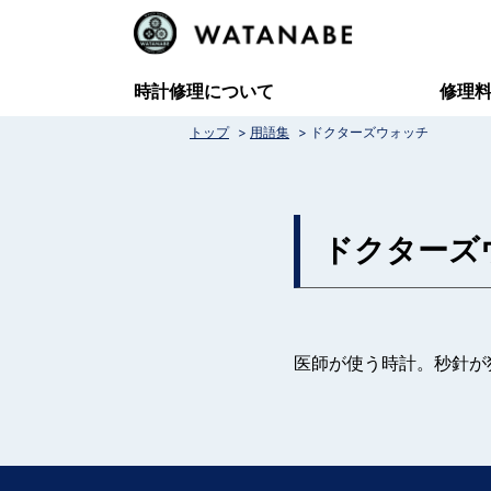
コ
ン
テ
時計修理について
修理
ン
>
>
トップ
用語集
ドクターズウォッチ
ツ
へ
ス
ドクターズ
キ
ッ
プ
医師が使う時計。秒針が