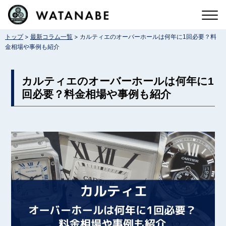
コ
ン
>
>
トップ
最新コラム一覧
カルティエのオーバーホールは何年に1回必要？料
テ
金相場や事例も紹介
ン
ツ
カルティエのオーバーホールは何年に1
へ
回必要？料金相場や事例も紹介
ス
キ
ッ
プ