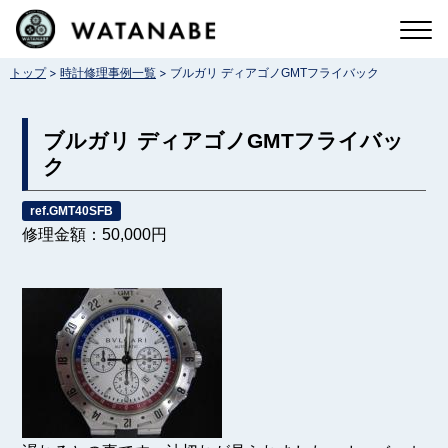
コ
ン
>
>
トップ
時計修理事例一覧
ブルガリ ディアゴノGMTフライバック
テ
ン
ブルガリ ディアゴノGMTフライバッ
ツ
ク
へ
ref.GMT40SFB
ス
修理金額：50,000円
キ
ッ
プ