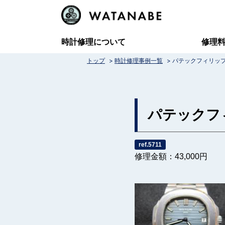
コ
ン
テ
時計修理について
修理
ン
>
>
トップ
時計修理事例一覧
パテックフィリップ
ツ
へ
ス
パテックフ
キ
ッ
ref.5711
修理金額：43,000円
プ