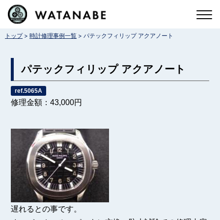
コ
ン
>
>
トップ
時計修理事例一覧
パテックフィリップ アクアノート
テ
ン
パテックフィリップ アクアノート
ツ
へ
ref.5065A
修理金額：43,000円
ス
キ
ッ
プ
遅れるとの事です。