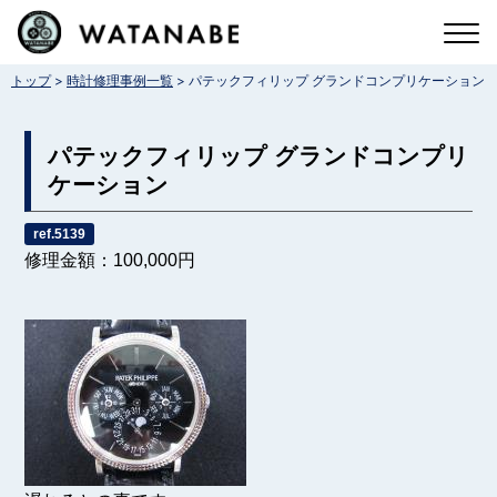
コ
ン
>
>
トップ
時計修理事例一覧
パテックフィリップ グランドコンプリケーション
テ
ン
パテックフィリップ グランドコンプリ
ツ
ケーション
へ
ref.5139
ス
修理金額：100,000円
キ
ッ
プ