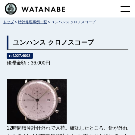
コ
ン
>
>
トップ
時計修理事例一覧
ユンハンス クロノスコープ
テ
ン
ユンハンス クロノスコープ
ツ
へ
ref.027.4003
修理金額：36,000円
ス
キ
ッ
プ
12時間積算計針外れで入荷。確認したところ、針が外れ