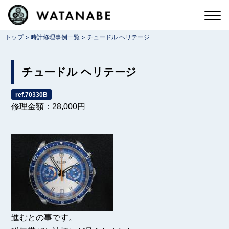
コ
ン
>
>
トップ
時計修理事例一覧
チュードル ヘリテージ
テ
ン
チュードル ヘリテージ
ツ
へ
ref.70330B
修理金額：28,000円
ス
キ
ッ
プ
進むとの事です。