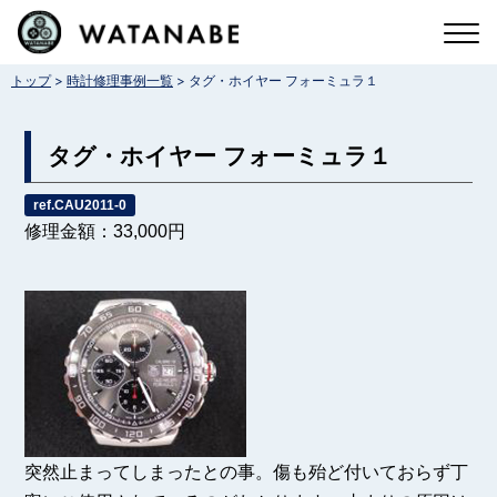
コ
ン
>
>
トップ
時計修理事例一覧
タグ・ホイヤー フォーミュラ１
テ
ン
タグ・ホイヤー フォーミュラ１
ツ
へ
ref.CAU2011-0
修理金額：33,000円
ス
キ
ッ
プ
突然止まってしまったとの事。傷も殆ど付いておらず丁