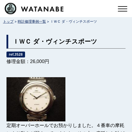
コ
ン
>
>
トップ
時計修理事例一覧
ＩＷＣ ダ・ヴィンチスポーツ
テ
ン
ＩＷＣ ダ・ヴィンチスポーツ
ツ
へ
ref.3528
修理金額：26,000円
ス
キ
ッ
プ
定期オーバーホールでお預かりしました。４番車の摩耗