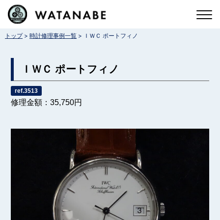
コ
ン
>
>
トップ
時計修理事例一覧
ＩＷＣ ポートフィノ
テ
ン
ＩＷＣ ポートフィノ
ツ
へ
ref.3513
修理金額：35,750円
ス
キ
ッ
プ