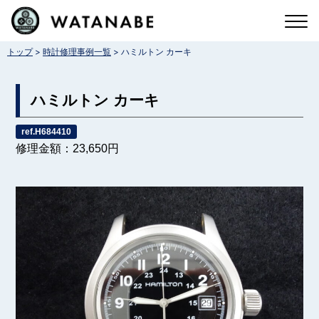
コ
ン
>
>
トップ
時計修理事例一覧
ハミルトン カーキ
テ
ン
ハミルトン カーキ
ツ
へ
ref.H684410
修理金額：23,650円
ス
キ
ッ
プ