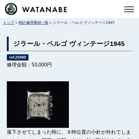
コ
ン
>
>
トップ
時計修理事例一覧
ジラール・ペルゴ ヴィンテージ1945
テ
ン
ジラール・ペルゴ ヴィンテージ1945
ツ
へ
ref.25990
修理金額：53,000円
ス
キ
ッ
プ
落下させてしまった時に、９時位置の小針が外れてしま