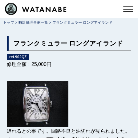
コ
ン
>
>
トップ
時計修理事例一覧
フランクミュラー ロングアイランド
テ
ン
フランクミュラー ロングアイランド
ツ
へ
ref.902QZ
修理金額：25,000円
ス
キ
ッ
プ
遅れるとの事です。回路不良と油切れが見られました。