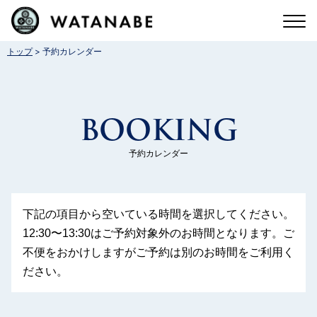
コ
ン
>
トップ
予約カレンダー
テ
ン
ツ
B
O
O
K
I
N
G
へ
ス
予約カレンダー
キ
ッ
下記の項目から空いている時間を選択してください。
プ
12:30〜13:30はご予約対象外のお時間となります。ご
不便をおかけしますがご予約は別のお時間をご利用く
ださい。