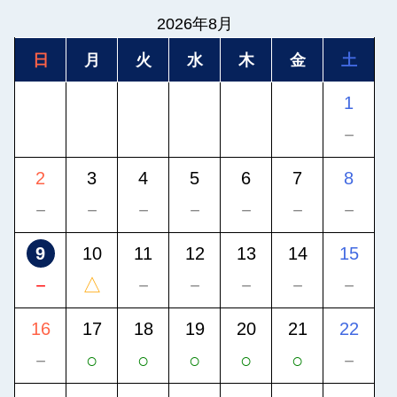
2026年8月
日
月
火
水
木
金
土
1
－
2
3
4
5
6
7
8
－
－
－
－
－
－
－
9
10
11
12
13
14
15
－
△
－
－
－
－
－
16
17
18
19
20
21
22
－
○
○
○
○
○
－