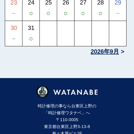
23
24
25
26
27
28
29
－
○
○
○
○
○
－
30
31
－
○
2026年9月
時計修理の事なら台東区上野の
「時計修理ワタナベ」へ
〒110-0005
東京都台東区上野3-13-8
寿々⽊屋ビル2F